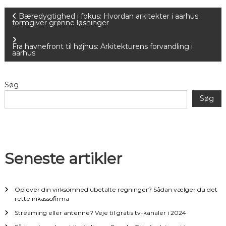
I
Bæredygtighed i fokus: Hvordan arkitekter i aarhus
formgiver grønne løsninger
n
Fra havnefront til højhus: Arkitekturens forvandling i
aarhus
d
l
Søg
Søg
æ
g
s
Seneste artikler
n
Oplever din virksomhed ubetalte regninger? Sådan vælger du det
a
rette inkassofirma
Streaming eller antenne? Veje til gratis tv-kanaler i 2024
v