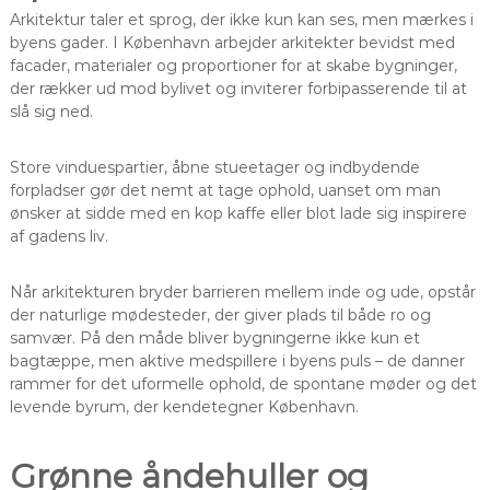
Arkitektur taler et sprog, der ikke kun kan ses, men mærkes i
byens gader. I København arbejder arkitekter bevidst med
facader, materialer og proportioner for at skabe bygninger,
der rækker ud mod bylivet og inviterer forbipasserende til at
slå sig ned.
Store vinduespartier, åbne stueetager og indbydende
forpladser gør det nemt at tage ophold, uanset om man
ønsker at sidde med en kop kaffe eller blot lade sig inspirere
af gadens liv.
Når arkitekturen bryder barrieren mellem inde og ude, opstår
der naturlige mødesteder, der giver plads til både ro og
samvær. På den måde bliver bygningerne ikke kun et
bagtæppe, men aktive medspillere i byens puls – de danner
rammer for det uformelle ophold, de spontane møder og det
levende byrum, der kendetegner København.
Grønne åndehuller og