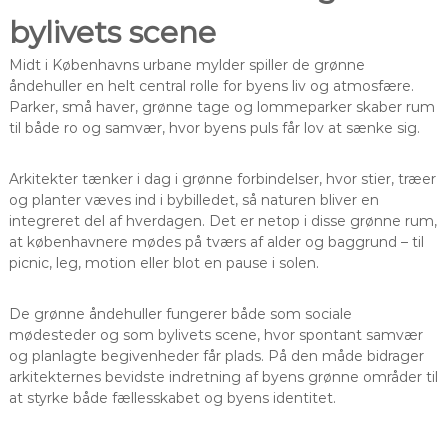
bylivets scene
Midt i Københavns urbane mylder spiller de grønne
åndehuller en helt central rolle for byens liv og atmosfære.
Parker, små haver, grønne tage og lommeparker skaber rum
til både ro og samvær, hvor byens puls får lov at sænke sig.
Arkitekter tænker i dag i grønne forbindelser, hvor stier, træer
og planter væves ind i bybilledet, så naturen bliver en
integreret del af hverdagen. Det er netop i disse grønne rum,
at københavnere mødes på tværs af alder og baggrund – til
picnic, leg, motion eller blot en pause i solen.
De grønne åndehuller fungerer både som sociale
mødesteder og som bylivets scene, hvor spontant samvær
og planlagte begivenheder får plads. På den måde bidrager
arkitekternes bevidste indretning af byens grønne områder til
at styrke både fællesskabet og byens identitet.