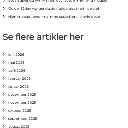
Sådan giver du nyt liv til din gavlfacade: Trin-for-trin guide
i
Guide: Sådan vælger du de rigtige glas til dit nye stel
Hjemmebagt brød – nemme opskrifter til travle dage
g
a
Se flere artikler her
t
juni 2026
i
maj 2026
april 2026
o
februar 2026
n
januar 2026
december 2025
november 2025
oktober 2025
september 2025
august 2025