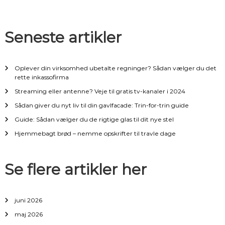
æ
g
Seneste artikler
s
n
Oplever din virksomhed ubetalte regninger? Sådan vælger du det
rette inkassofirma
a
Streaming eller antenne? Veje til gratis tv-kanaler i 2024
Sådan giver du nyt liv til din gavlfacade: Trin-for-trin guide
v
Guide: Sådan vælger du de rigtige glas til dit nye stel
i
Hjemmebagt brød – nemme opskrifter til travle dage
g
Se flere artikler her
a
t
juni 2026
maj 2026