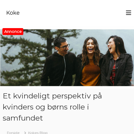
V
i
Koke
d
e
r
Annonce
e
t
i
l
i
n
d
h
o
l
Et kvindeligt perspektiv på
d
kvinders og børns rolle i
samfundet
Forside
Kokes Blog