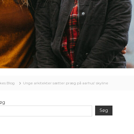
kes Blog
Unge arkitekter sætter præg på aarhus’ skyline
øg
Søg