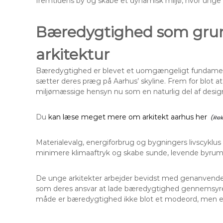
fremtidens by og skabe et dynamisk miljø, hvor unge
Bæredygtighed som grun
arkitektur
Bæredygtighed er blevet et uomgængeligt fundament i
sætter deres præg på Aarhus’ skyline. Frem for blot at
miljømæssige hensyn nu som en naturlig del af desig
Du
kan læse meget mere om arkitekt aarhus her
Materialevalg, energiforbrug og bygningers livscyklus
minimere klimaaftryk og skabe sunde, levende byrum
De unge arkitekter arbejder bevidst med genanvendel
som deres ansvar at lade bæredygtighed gennemsyre alt
måde er bæredygtighed ikke blot et modeord, men en 