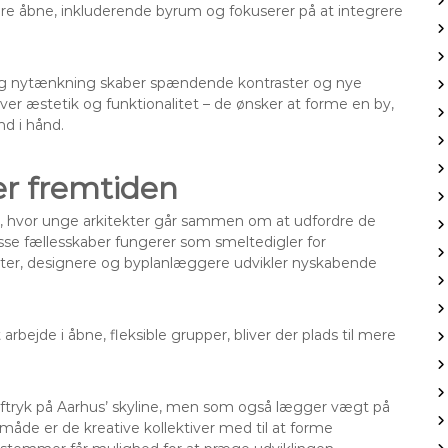
re åbne, inkluderende byrum og fokuserer på at integrere
tet og nytænkning skaber spændende kontraster og nye
over æstetik og funktionalitet – de ønsker at forme en by,
nd i hånd.
er fremtiden
rem, hvor unge arkitekter går sammen om at udfordre de
sse fællesskaber fungerer som smeltedigler for
ekter, designere og byplanlæggere udvikler nyskabende
rbejde i åbne, fleksible grupper, bliver der plads til mere
sk aftryk på Aarhus’ skyline, men som også lægger vægt på
måde er de kreative kollektiver med til at forme