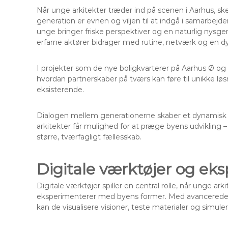
Når unge arkitekter træder ind på scenen i Aarhus, sk
generation er evnen og viljen til at indgå i samarbe
unge bringer friske perspektiver og en naturlig nysg
erfarne aktører bidrager med rutine, netværk og en dy
I projekter som de nye boligkvarterer på Aarhus Ø og 
hvordan partnerskaber på tværs kan føre til unikke lø
eksisterende.
Dialogen mellem generationerne skaber et dynamisk ru
arkitekter får mulighed for at præge byens udviklin
større, tværfagligt fællesskab.
Digitale værktøjer og e
Digitale værktøjer spiller en central rolle, når unge a
eksperimenterer med byens former. Med avancerede 
kan de visualisere visioner, teste materialer og simul