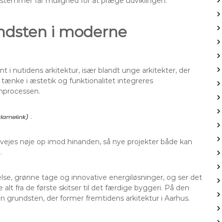
 stemmer får mulighed for at præge udviklingen.
dsten i moderne
 nutidens arkitektur, især blandt unge arkitekter, der
 tænke i æstetik og funktionalitet integreres
nprocessen.
.
 vejes nøje op imod hinanden, så nye projekter både kan
.
se, grønne tage og innovative energiløsninger, og ser det
 fra de første skitser til det færdige byggeri. På den
grundsten, der former fremtidens arkitektur i Aarhus.