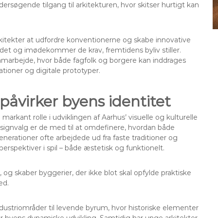
rsøgende tilgang til arkitekturen, hvor skitser hurtigt kan
kitekter at udfordre konventionerne og skabe innovative
det og imødekommer de krav, fremtidens byliv stiller.
samarbejde, hvor både fagfolk og borgere kan inddrages
tioner og digitale prototyper.
påvirker byens identitet
markant rolle i udviklingen af Aarhus’ visuelle og kulturelle
signvalg er de med til at omdefinere, hvordan både
erationer ofte arbejdede ud fra faste traditioner og
erspektiver i spil – både æstetisk og funktionelt.
og skaber byggerier, der ikke blot skal opfylde praktiske
ed.
dustriområder til levende byrum, hvor historiske elementer
er byens dynamiske udvikling. Samtidig har unge arkitekter