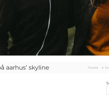
å aarhus’ skyline
Forside
Ko
S