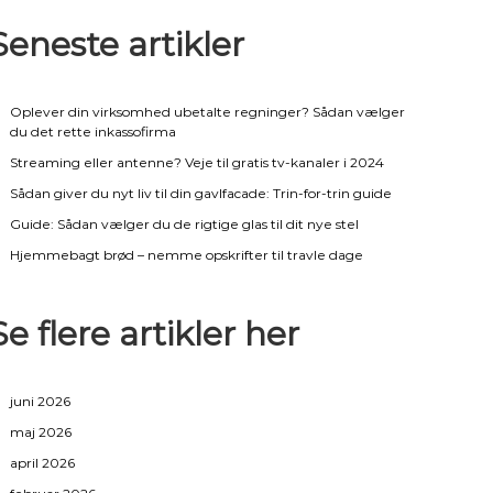
Seneste artikler
Oplever din virksomhed ubetalte regninger? Sådan vælger
du det rette inkassofirma
Streaming eller antenne? Veje til gratis tv-kanaler i 2024
Sådan giver du nyt liv til din gavlfacade: Trin-for-trin guide
Guide: Sådan vælger du de rigtige glas til dit nye stel
Hjemmebagt brød – nemme opskrifter til travle dage
Se flere artikler her
juni 2026
maj 2026
april 2026