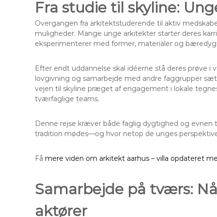
Fra studie til skyline: Ung
Overgangen fra arkitektstuderende til aktiv medskaber
muligheder. Mange unge arkitekter starter deres karr
eksperimenterer med former, materialer og bæredygt
Efter endt uddannelse skal idéerne stå deres prøve i
lovgivning og samarbejde med andre faggrupper sætter
vejen til skyline præget af engagement i lokale tegne
tværfaglige teams.
Denne rejse kræver både faglig dygtighed og evnen til
tradition mødes—og hvor netop de unges perspektiver of
Få
mere viden om arkitekt aarhus – villa opdateret me
Samarbejde på tværs: N
aktører