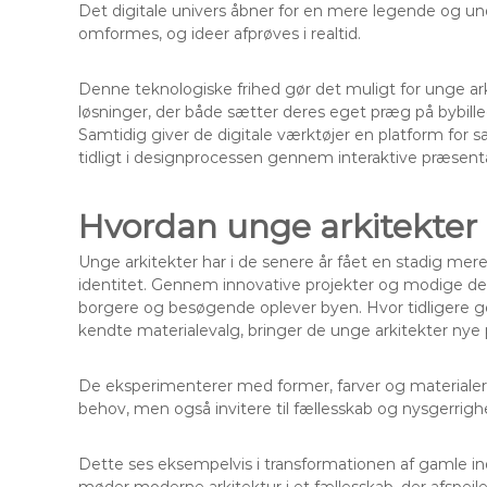
Det digitale univers åbner for en mere legende og unde
omformes, og ideer afprøves i realtid.
Denne teknologiske frihed gør det muligt for unge ar
løsninger, der både sætter deres eget præg på bybille
Samtidig giver de digitale værktøjer en platform for 
tidligt i designprocessen gennem interaktive præsenta
Hvordan unge arkitekter 
Unge arkitekter har i de senere år fået en stadig mere 
identitet. Gennem innovative projekter og modige de
borgere og besøgende oplever byen. Hvor tidligere gen
kendte materialevalg, bringer de unge arkitekter nye p
De eksperimenterer med former, farver og materialer, 
behov, men også invitere til fællesskab og nysgerrigh
Dette ses eksempelvis i transformationen af gamle in
møder moderne arkitektur i et fællesskab, der afspejl