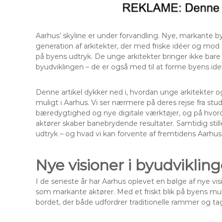
Aarhus’ skyline er under forvandling. Nye, markante
generation af arkitekter, der med friske idéer og mo
på byens udtryk. De unge arkitekter bringer ikke bare i
byudviklingen – de er også med til at forme byens ide
Denne artikel dykker ned i, hvordan unge arkitekter og
muligt i Aarhus. Vi ser nærmere på deres rejse fra stud
bæredygtighed og nye digitale værktøjer, og på hvo
aktører skaber banebrydende resultater. Samtidig still
udtryk – og hvad vi kan forvente af fremtidens Aarhus
Nye visioner i byudviklin
I de seneste år har Aarhus oplevet en bølge af nye vis
som markante aktører. Med et friskt blik på byens mul
bordet, der både udfordrer traditionelle rammer og tag