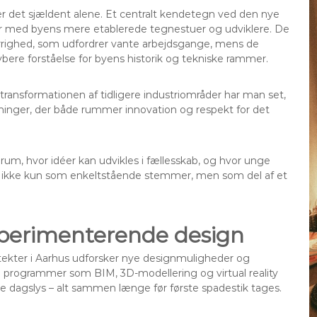
er det sjældent alene. Et centralt kendetegn ved den nye
jder med byens mere etablerede tegnestuer og udviklere. De
errighed, som udfordrer vante arbejdsgange, mens de
bere forståelse for byens historik og tekniske rammer.
transformationen af tidligere industriområder har man set,
sninger, der både rummer innovation og respekt for det
m, hvor idéer kan udvikles i fællesskab, og hvor unge
g – ikke kun som enkeltstående stemmer, men som del af et
ksperimenterende design
rkitekter i Aarhus udforsker nye designmuligheder og
programmer som BIM, 3D-modellering og virtual reality
ere dagslys – alt sammen længe før første spadestik tages.