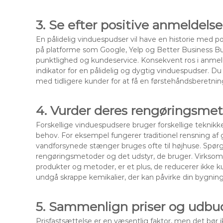
3. Se efter positive anmeldelse
En pålidelig vinduespudser vil have en historie med p
på platforme som Google, Yelp og Better Business Bur
punktlighed og kundeservice. Konsekvent ros i anmeld
indikator for en pålidelig og dygtig vinduespudser.
med tidligere kunder for at få en førstehåndsberetnin
4. Vurder deres rengøringsmet
Forskellige vinduespudsere bruger forskellige teknikk
behov. For eksempel fungerer traditionel rensning 
vandforsynede stænger bruges ofte til højhuse. Spør
rengøringsmetoder og det udstyr, de bruger. Virksom
produkter og metoder, er et plus, de reducerer ikke k
undgå skrappe kemikalier, der kan påvirke din bygning
5. Sammenlign priser og udbud
Prisfastsættelse er en væsentlig faktor, men det bør