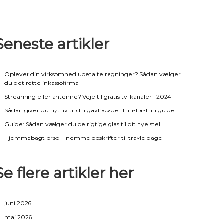
Seneste artikler
Oplever din virksomhed ubetalte regninger? Sådan vælger
du det rette inkassofirma
Streaming eller antenne? Veje til gratis tv-kanaler i 2024
Sådan giver du nyt liv til din gavlfacade: Trin-for-trin guide
Guide: Sådan vælger du de rigtige glas til dit nye stel
Hjemmebagt brød – nemme opskrifter til travle dage
Se flere artikler her
juni 2026
maj 2026