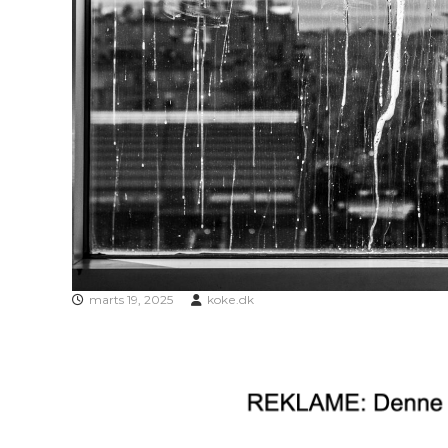
marts 19, 2025
koke.dk