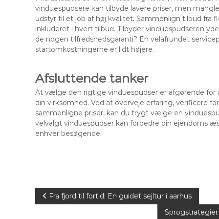
vinduespudsere kan tilbyde lavere priser, men mangle
udstyr til et job af høj kvalitet. Sammenlign tilbud fr
inkluderet i hvert tilbud. Tilbyder vinduespudseren y
de nogen tilfredshedsgaranti? En velafrundet servicep
startomkostningerne er lidt højere.
Afsluttende tanker
At vælge den rigtige vinduespudser er afgørende fo
din virksomhed. Ved at overveje erfaring, verificere f
sammenligne priser, kan du trygt vælge en vinduespu
velvalgt vinduespudser kan forbedre din ejendoms æste
enhver besøgende.
I
Fra fjord til fortid: En guidet sejltur i aarhus
Sprogstrategier