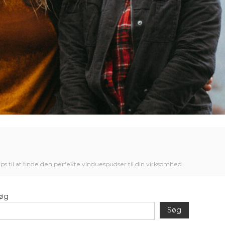
tips til at finde den perfekte vinduespudser til din virksomhed
øg
Søg