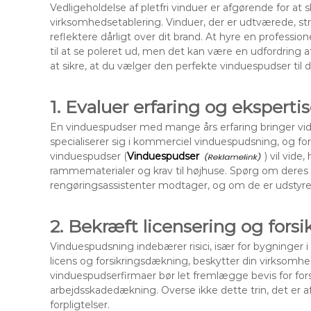
Vedligeholdelse af pletfri vinduer er afgørende for at 
virksomhedsetablering. Vinduer, der er udtværede, str
reflektere dårligt over dit brand. At hyre en profess
til at se poleret ud, men det kan være en udfordring at
at sikre, at du vælger den perfekte vinduespudser til 
1. Evaluer erfaring og eksperti
En vinduespudser med mange års erfaring bringer viden
specialiserer sig i kommerciel vinduespudsning, og fo
vinduespudser (
Vinduespudser
) vil vide
rammematerialer og krav til højhuse. Spørg om deres t
rengøringsassistenter modtager, og om de er udstyret
2. Bekræft licensering og forsi
Vinduespudsning indebærer risici, især for bygninger i 
licens og forsikringsdækning, beskytter din virksomhed
vinduespudserfirmaer bør let fremlægge bevis for for
arbejdsskadedækning. Overse ikke dette trin, det er 
forpligtelser.