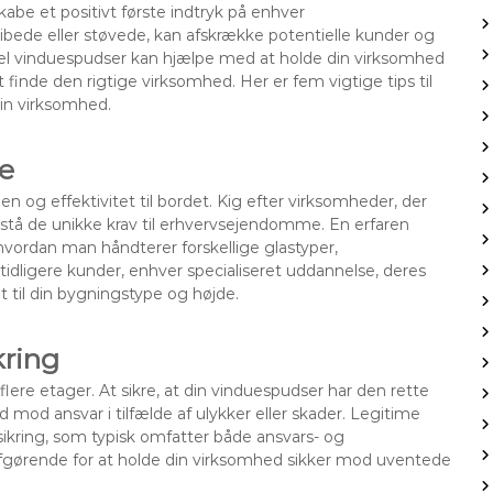
skabe et positivt første indtryk på enhver
ibede eller støvede, kan afskrække potentielle kunder og
ionel vinduespudser kan hjælpe med at holde din virksomhed
 finde den rigtige virksomhed. Her er fem vigtige tips til
din virksomhed.
se
 og effektivitet til bordet. Kig efter virksomheder, der
rstå de unikke krav til erhvervsejendomme. En erfaren
, hvordan man håndterer forskellige glastyper,
idligere kunder, enhver specialiseret uddannelse, deres
 til din bygningstype og højde.
kring
flere etager. At sikre, at din vinduespudser har den rette
 mod ansvar i tilfælde af ulykker eller skader. Legitime
sikring, som typisk omfatter både ansvars- og
afgørende for at holde din virksomhed sikker mod uventede