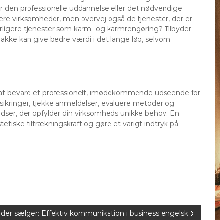
r den professionelle uddannelse eller det nødvendige
a flere virksomheder, men overvej også de tjenester, der er
derligere tjenester som karm- og karmrengøring? Tilbyder
akke kan give bedre værdi i det lange løb, selvom
r at bevare et professionelt, imødekommende udseende for
orsikringer, tjekke anmeldelser, evaluere metoder og
dser, der opfylder din virksomheds unikke behov. En
tiske tiltrækningskraft og gøre et varigt indtryk på
 der sælger: Effektiv kommunikation i business engelsk