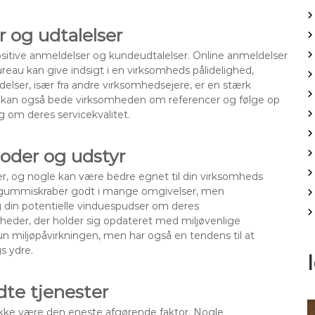
r og udtalelser
ositive anmeldelser og kundeudtalelser. Online anmeldelser
eau kan give indsigt i en virksomheds pålidelighed,
elser, især fra andre virksomhedsejere, er en stærk
 Du kan også bede virksomheden om referencer og følge op
g om deres servicekvalitet.
oder og udstyr
er, og nogle kan være bedre egnet til din virksomheds
af gummiskraber godt i mange omgivelser, men
g din potentielle vinduespudser om deres
heder, der holder sig opdateret med miljøvenlige
un miljøpåvirkningen, men har også en tendens til at
s ydre.
te tjenester
 ikke være den eneste afgørende faktor. Nogle