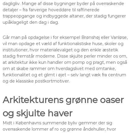
dagligliv. Mange af disse bygninger byder på overraskende
detaljer – fra farverige hoveddøre til raffinerede
trappeopgange og indbyggede altaner, der stadig fungerer
upåklageligt den dag i dag.
Går man på opdagelse i for eksempel Brønshøj eller Vanløse,
vil man opdage et væld af funktionalistiske huse, skoler og
institutioner, hvor materialevalget og den enkle æstetik
stadig fremstår moderne. Disse skjulte perler minder os om,
at arkitektur ikke kun handler om pomp og pragt, men også
om at skabe rammer om hverdagslivet med omtanke,
funktionalitet og et glimt i øjet – selv langt væk fra centrum
og de klassiske postkortmotiver.
Arkitekturens grønne oaser
og skjulte haver
Midt i Københavns summende byliv gemmer der sig
overraskende lommer af ro og grønne åndehuller, hvor