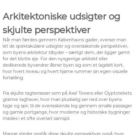
Arkitektoniske udsigter og
skjulte perspektiver
Når man færdes gennem Københavns gader, overser man
let de spektakulære udsigter og overraskende perspektiver,
som byens arkitektur tilbyder – særligt dem, der ligger gemt
for det blotte øje. For den nysgerrige arkitekt eller
dedikerede byvandrer åbner byen sig som et lagdelt kort,
hvor hvert niveau og hvert hjørne rummer sin egen visuelle
fortælling.
Fra skjulte tagterrasser som på Axel Towers eller Glyptotekets
grønne taghaver, hvor man pludselig ser ned over byens
tage og spir, til de overraskende kig gennem smalle passager
og gamle portgange, hvor moderne og historiske bygninger
mødes i et ofte overset samspil.
Mange steder opstår disse skjulte perspektiver også, hvor