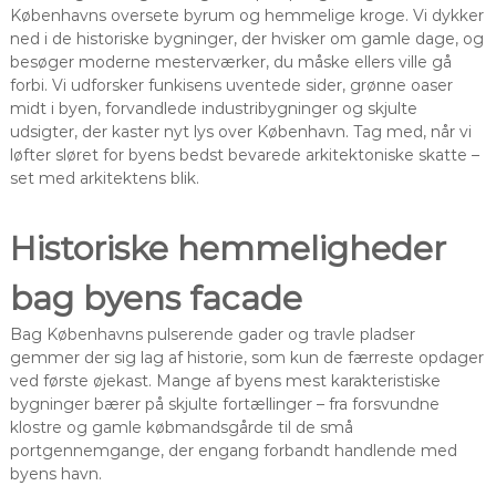
Københavns oversete byrum og hemmelige kroge. Vi dykker
ned i de historiske bygninger, der hvisker om gamle dage, og
besøger moderne mesterværker, du måske ellers ville gå
forbi. Vi udforsker funkisens uventede sider, grønne oaser
midt i byen, forvandlede industribygninger og skjulte
udsigter, der kaster nyt lys over København. Tag med, når vi
løfter sløret for byens bedst bevarede arkitektoniske skatte –
set med arkitektens blik.
Historiske hemmeligheder
bag byens facade
Bag Københavns pulserende gader og travle pladser
gemmer der sig lag af historie, som kun de færreste opdager
ved første øjekast. Mange af byens mest karakteristiske
bygninger bærer på skjulte fortællinger – fra forsvundne
klostre og gamle købmandsgårde til de små
portgennemgange, der engang forbandt handlende med
byens havn.