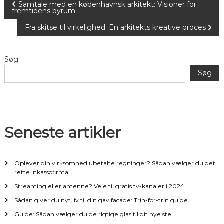
I
Samtale med en københavnsk arkitekt: Visioner for
fremtidens byrum
n
Fra skitse til virkelighed: En arkitekts kreative proces
d
Søg
l
Søg
æ
g
Seneste artikler
s
n
Oplever din virksomhed ubetalte regninger? Sådan vælger du det
rette inkassofirma
a
Streaming eller antenne? Veje til gratis tv-kanaler i 2024
Sådan giver du nyt liv til din gavlfacade: Trin-for-trin guide
v
Guide: Sådan vælger du de rigtige glas til dit nye stel