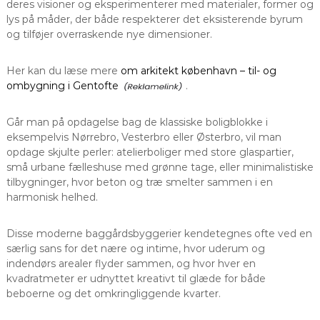
deres visioner og eksperimenterer med materialer, former og
lys på måder, der både respekterer det eksisterende byrum
og tilføjer overraskende nye dimensioner.
Her kan du læse mere
om arkitekt københavn – til- og
ombygning i Gentofte
.
Går man på opdagelse bag de klassiske boligblokke i
eksempelvis Nørrebro, Vesterbro eller Østerbro, vil man
opdage skjulte perler: atelierboliger med store glaspartier,
små urbane fælleshuse med grønne tage, eller minimalistiske
tilbygninger, hvor beton og træ smelter sammen i en
harmonisk helhed.
Disse moderne baggårdsbyggerier kendetegnes ofte ved en
særlig sans for det nære og intime, hvor uderum og
indendørs arealer flyder sammen, og hvor hver en
kvadratmeter er udnyttet kreativt til glæde for både
beboerne og det omkringliggende kvarter.