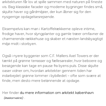
arkitekturen får lov at spille sammen med naturen på fineste
vis. Bag klassiske facader og moderne bygninger findes små,
skjulte haver og gårdmiljøer, der kun åbner sig for den
nysgerrige opdagelsesrejsende.
Eksempelvis kan man i Kartoffelrækkerne opleve intime,
frodige haver, hvor slyngplanter og gamle træer omfavner de
charmerende rækkehuse og skaber et næsten landsbyagtigt
miljø midt i storbyen.
Også i nyere byggerier som C.F. Møllers Axel Towers er der
tænkt på grønne terrasser og fællesarealer, hvor beboere og
besøgende kan tage en pause fra byens puls. Disse skjulte
oaser vidner om, hvordan arkitekter gennem tiden har
indarbejdet grønne lommer i bybilledet – ofte som svære at
finde, men desto mere belønnende at opdage.
Her finder
du mere information om arkitekt københavn
.