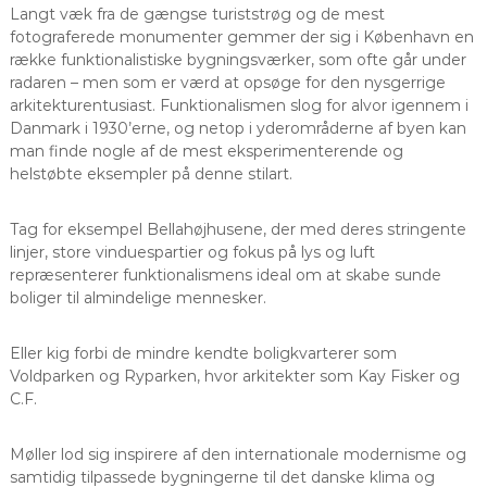
Langt væk fra de gængse turiststrøg og de mest
fotograferede monumenter gemmer der sig i København en
række funktionalistiske bygningsværker, som ofte går under
radaren – men som er værd at opsøge for den nysgerrige
arkitekturentusiast. Funktionalismen slog for alvor igennem i
Danmark i 1930’erne, og netop i yderområderne af byen kan
man finde nogle af de mest eksperimenterende og
helstøbte eksempler på denne stilart.
Tag for eksempel Bellahøjhusene, der med deres stringente
linjer, store vinduespartier og fokus på lys og luft
repræsenterer funktionalismens ideal om at skabe sunde
boliger til almindelige mennesker.
Eller kig forbi de mindre kendte boligkvarterer som
Voldparken og Ryparken, hvor arkitekter som Kay Fisker og
C.F.
Møller lod sig inspirere af den internationale modernisme og
samtidig tilpassede bygningerne til det danske klima og