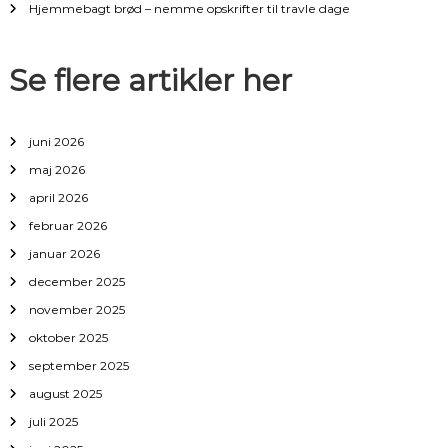
i
Hjemmebagt brød – nemme opskrifter til travle dage
g
Se flere artikler her
a
t
juni 2026
maj 2026
i
april 2026
februar 2026
o
januar 2026
n
december 2025
november 2025
oktober 2025
september 2025
august 2025
juli 2025