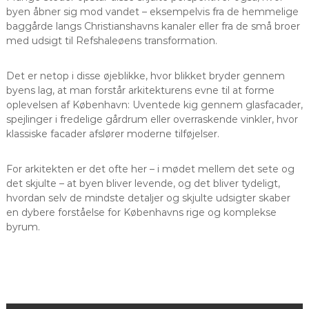
byen åbner sig mod vandet – eksempelvis fra de hemmelige
baggårde langs Christianshavns kanaler eller fra de små broer
med udsigt til Refshaleøens transformation.
Det er netop i disse øjeblikke, hvor blikket bryder gennem
byens lag, at man forstår arkitekturens evne til at forme
oplevelsen af København: Uventede kig gennem glasfacader,
spejlinger i fredelige gårdrum eller overraskende vinkler, hvor
klassiske facader afslører moderne tilføjelser.
For arkitekten er det ofte her – i mødet mellem det sete og
det skjulte – at byen bliver levende, og det bliver tydeligt,
hvordan selv de mindste detaljer og skjulte udsigter skaber
en dybere forståelse for Københavns rige og komplekse
byrum.