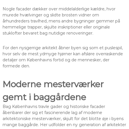
Nogle facader dækker over middelalderlige kældre, hvor
murede hvælvinger og slidte brosten vidner om
århundreders travlhed, mens andre bygninger gemmer på
hemmelige trapper, skjulte inskriptioner eller originale
stuklofter bevaret bag nutidige renoveringer.
For den nysgerrige arkitekt åbner byen sig som et puslespil,
hvor selv de mest ydmyge hjørner kan afsløre overraskende
detaljer om Københavns fortid og de mennesker, der
formede den.
Moderne mesterværker
gemt i baggårdene
Bag Københavns travle gader og historiske facader
åbenbarer der sig et fascinerende lag af moderne
arkitektoniske mesterværker, skjult for det blotte øje i byens
mange baggårde. Her udfolder en ny generation af arkitekter