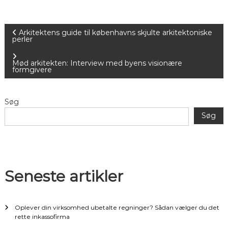
I
Arkitektens guide til københavns skjulte arkitektoniske
perler
n
Mød arkitekten: Interview med byens visionære
formgivere
d
l
Søg
Søg
æ
g
s
Seneste artikler
n
Oplever din virksomhed ubetalte regninger? Sådan vælger du det
a
rette inkassofirma