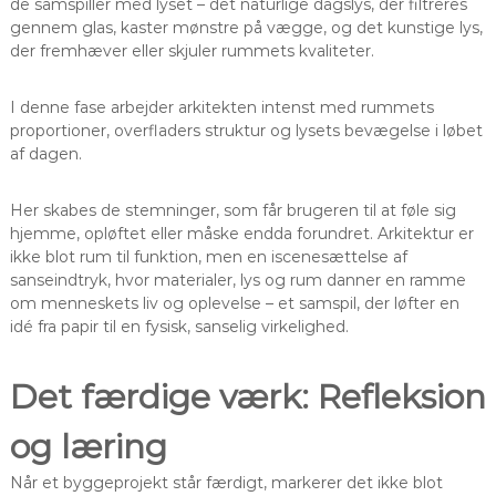
de samspiller med lyset – det naturlige dagslys, der filtreres
gennem glas, kaster mønstre på vægge, og det kunstige lys,
der fremhæver eller skjuler rummets kvaliteter.
I denne fase arbejder arkitekten intenst med rummets
proportioner, overfladers struktur og lysets bevægelse i løbet
af dagen.
Her skabes de stemninger, som får brugeren til at føle sig
hjemme, opløftet eller måske endda forundret. Arkitektur er
ikke blot rum til funktion, men en iscenesættelse af
sanseindtryk, hvor materialer, lys og rum danner en ramme
om menneskets liv og oplevelse – et samspil, der løfter en
idé fra papir til en fysisk, sanselig virkelighed.
Det færdige værk: Refleksion
og læring
Når et byggeprojekt står færdigt, markerer det ikke blot