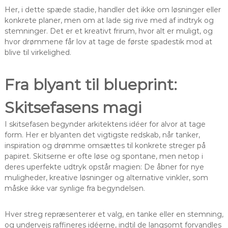
Her, i dette spæde stadie, handler det ikke om løsninger eller
konkrete planer, men om at lade sig rive med af indtryk og
stemninger. Det er et kreativt frirum, hvor alt er muligt, og
hvor drømmene får lov at tage de første spadestik mod at
blive til virkelighed.
Fra blyant til blueprint:
Skitsefasens magi
I skitsefasen begynder arkitektens idéer for alvor at tage
form. Her er blyanten det vigtigste redskab, når tanker,
inspiration og drømme omsættes til konkrete streger på
papiret. Skitserne er ofte løse og spontane, men netop i
deres uperfekte udtryk opstår magien: De åbner for nye
muligheder, kreative løsninger og alternative vinkler, som
måske ikke var synlige fra begyndelsen.
Hver streg repræsenterer et valg, en tanke eller en stemning,
og undervejs raffineres idéerne, indtil de langsomt forvandles