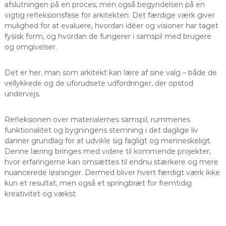
afslutningen på en proces, men også begyndelsen på en
vigtig refleksionsfase for arkitekten. Det færdige værk giver
mulighed for at evaluere, hvordan idéer og visioner har taget
fysisk form, og hvordan de fungerer i samspil med brugere
og omgivelser.
Det er her, man som arkitekt kan lære af sine valg – både de
vellykkede og de uforudsete udfordringer, der opstod
undervejs.
Refleksionen over materialernes samspil, rummenes
funktionalitet og bygningens stemning i det daglige liv
danner grundlag for at udvikle sig fagligt og menneskeligt.
Denne læring bringes med videre til kommende projekter,
hvor erfaringerne kan omsættes til endnu stærkere og mere
nuancerede løsninger. Dermed bliver hvert færdigt værk ikke
kun et resultat, men også et springbræt for fremtidig
kreativitet og vækst.