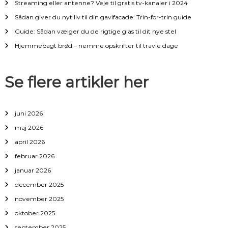
Streaming eller antenne? Veje til gratis tv-kanaler i 2024
v
Sådan giver du nyt liv til din gavlfacade: Trin-for-trin guide
i
Guide: Sådan vælger du de rigtige glas til dit nye stel
Hjemmebagt brød – nemme opskrifter til travle dage
g
a
Se flere artikler her
t
juni 2026
i
maj 2026
april 2026
o
februar 2026
n
januar 2026
december 2025
november 2025
oktober 2025
september 2025