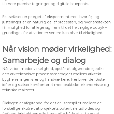
til mere præcise tegninger og digitale blueprints.
Skitsefasen er præget af eksperimenteren, hvor fejl og
justeringer er en naturlig del af processen, og hvor arkitekten
får mulighed for at lege sig frem til det helt rigtige udtryk –
grundlaget for at visionen senere kan blive til virkelighed.
Når vision møder virkelighed:
Samarbejde og dialog
Når vision møder virkelighed, opstår et afgørende øjeblik i
den arkitektoniske proces: samarbejdet mellem arkitekt,
bygherre, ingeniører og håndværkere. Her bliver de første
idéer og skitser konfronteret med praktiske, økonomiske og
tekniske realiteter.
Dialogen er afgørende, for det er i samspillet mellem de
forskellige aktører, at projektets potentiale udfoldes og
forfines. Arkitektens rolle bliver ofte både at lytte og at