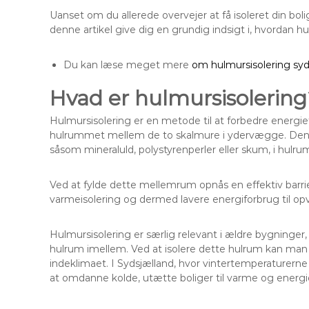
Uanset om du allerede overvejer at få isoleret din bol
denne artikel give dig en grundig indsigt i, hvordan hu
Du kan læse meget mere
om hulmursisolering syd
Hvad er hulmursisolering
Hulmursisolering er en metode til at forbedre energief
hulrummet mellem de to skalmure i ydervægge. Denne 
såsom mineraluld, polystyrenperler eller skum, i hulr
Ved at fylde dette mellemrum opnås en effektiv barrie
varmeisolering og dermed lavere energiforbrug til op
Hulmursisolering er særlig relevant i ældre bygninger,
hulrum imellem. Ved at isolere dette hulrum kan man
indeklimaet. I Sydsjælland, hvor vintertemperaturerne k
at omdanne kolde, utætte boliger til varme og energi