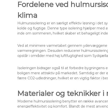
Fordelene ved hulmursiso
klima
Hulmursisolering er en særligt effektiv løsning i det 
kolde og fugtige. Denne type isolering hjælper med a
inde om sommeren, hvilket skaber et behageligt indek
Ved at minimere varmetabet gennem ydervæggene kan
varmeregningen. Desuden reducerer hulmursisolering
opstår i områder med høj luftfugtighed som Sydsjælla
Isoleringen bidrager også til at forbedre bygningen
boligen mere attraktiv på markedet. Samtidig er der 
færre CO2-udledninger, hvilket er en vigtig faktor i
Materialer og teknikker 
Moderne hulmursisolering benytter en række avancere
energieffektivitet og komfort. Blandt de mest anvend