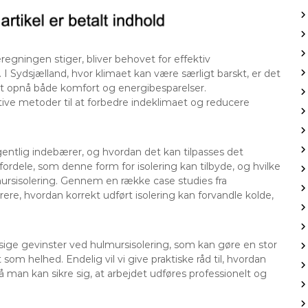
egningen stiger, bliver behovet for effektiv
Sydsjælland, hvor klimaet kan være særligt barskt, er det
r at opnå både komfort og energibesparelser.
tive metoder til at forbedre indeklimaet og reducere
gentlig indebærer, og hvordan det kan tilpasses det
ordele, som denne form for isolering kan tilbyde, og hvilke
ursisolering. Gennem en række case studies fra
strere, hvordan korrekt udført isolering kan forvandle kolde,
ige gevinster ved hulmursisolering, som kan gøre en stor
om helhed. Endelig vil vi give praktiske råd til, hvordan
å man kan sikre sig, at arbejdet udføres professionelt og