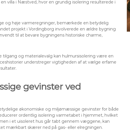
en villa i Næstved, hvor en grundig isolering resulterede i
ge og høje varmeregninger, bemærkede en betydelig
Et andet projekt i Vordingborg involverede en ældre bygning
anvendt til at bevare bygningens historiske charme,
tte tilgang og materialevalg kan hulmursisolering være en
ceshistorier understreger vigtigheden af at vælge erfarne
sultater.
sige gevinster ved
 betydelige økonomiske og miljømæssige gevinster for både
ucerer ordentlig isolering varmetabet i hjemmet, hvilket
 varmen i et uisoleret hus går tabt gennem væggene, kan
ket mærkbart skærer ned på gas- eller elregningen.