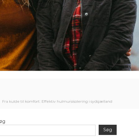
Fra kulde til komfort: Effektiv hulmursisolering i sydsjælland
øg
Søg