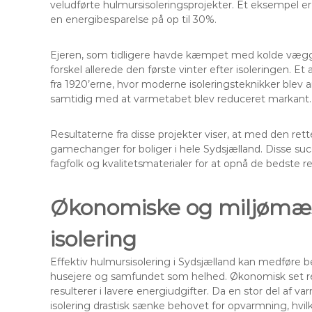
veludførte hulmursisoleringsprojekter. Et eksempel er 
en energibesparelse på op til 30%.
Ejeren, som tidligere havde kæmpet med kolde væg
forskel allerede den første vinter efter isoleringen. 
fra 1920’erne, hvor moderne isoleringsteknikker blev 
samtidig med at varmetabet blev reduceret markant.
Resultaterne fra disse projekter viser, at med den re
gamechanger for boliger i hele Sydsjælland. Disse suc
fagfolk og kvalitetsmaterialer for at opnå de bedste re
Økonomiske og miljømæs
isolering
Effektiv hulmursisolering i Sydsjælland kan medføre
husejere og samfundet som helhed. Økonomisk set red
resulterer i lavere energiudgifter. Da en stor del af
isolering drastisk sænke behovet for opvarmning, hvil