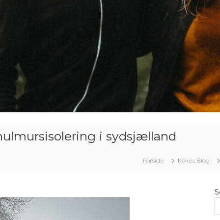
 hulmursisolering i sydsjælland
Forside
Kokes Blog
S