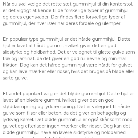
Når du skal vælge det rette sæt gummihjul til din kontorstol,
er det vigtigt at kende til de forskellige typer af gummihjul
og deres egenskaber. Der findes flere forskellige typer af
gummihjul, der hver især har deres fordele og ulemper.
En populær type gummihjul er det hårde gummihjul. Dette
hjul er lavet af hårdt gummi, hvilket giver det en god
slidstyrke og holdbarhed. Det er velegnet til glatte gulve som
træ og laminat, da det giver en god rulleevne og minimal
friktion. Dog kan det hårde gummihjul være hårdt for gulvet
og kan lave mærker eller ridser, hvis det bruges på bløde eller
sarte gulve.
Et andet populært valg er det bløde gummihjul. Dette hjul er
lavet af en blødere gummi, hvilket giver det en god
støddæmpning og lyddæmpning. Det er velegnet til hårde
gulve som fliser eller beton, da det giver en behagelig og
lydsvag kørsel. Det bløde gummihjul er også skånsomt mod
gulvet og efterlader ingen mærker eller ridser. Dog kan det
bløde gummihjul have en lavere slidstyrke og holdbarhed