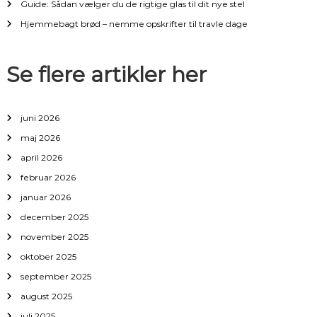
i
Guide: Sådan vælger du de rigtige glas til dit nye stel
Hjemmebagt brød – nemme opskrifter til travle dage
g
a
Se flere artikler her
t
juni 2026
i
maj 2026
april 2026
o
februar 2026
n
januar 2026
december 2025
november 2025
oktober 2025
september 2025
august 2025
juli 2025