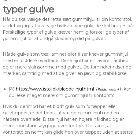
typer gulve
Når du skal vælge det rette sæt gummihjul til din kontorstol,
er det vigtigt at overveje hvilken type gulv, de skal bruges på.
Forskellige typer af gulve kræver nemlig forskellige typer af
gummihjul for at undgå skader og slid på gulvet.
Hårde gulve som træ, laminat eller fliser kræver gummihjul
med en blødere overflade. Disse hjul har en lavere hårdhed
og er mere skånsomme mod gulvet. De forhindrer ridser og
mærker, samtidig med at de giver en jævn og stabil kørsel.
På
https://www.istol.dk/bloede-hjul.html
kan
du læse meget mere om gummihjul til kontorstol.
Hvis du derimod har et blødt gulv som fx tæpper eller
gulvtæpper, er det bedst at vælge gummihjul med en
hårdere overflade. Disse hjul har en højere hårdhed og er
mere modstandsdygtige over for tryk. De sikrer, at
kontorstolen nemt kan glide hen over tæppet uden at sætte