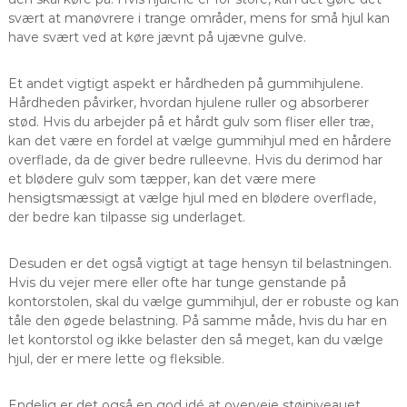
svært at manøvrere i trange områder, mens for små hjul kan
have svært ved at køre jævnt på ujævne gulve.
Et andet vigtigt aspekt er hårdheden på gummihjulene.
Hårdheden påvirker, hvordan hjulene ruller og absorberer
stød. Hvis du arbejder på et hårdt gulv som fliser eller træ,
kan det være en fordel at vælge gummihjul med en hårdere
overflade, da de giver bedre rulleevne. Hvis du derimod har
et blødere gulv som tæpper, kan det være mere
hensigtsmæssigt at vælge hjul med en blødere overflade,
der bedre kan tilpasse sig underlaget.
Desuden er det også vigtigt at tage hensyn til belastningen.
Hvis du vejer mere eller ofte har tunge genstande på
kontorstolen, skal du vælge gummihjul, der er robuste og kan
tåle den øgede belastning. På samme måde, hvis du har en
let kontorstol og ikke belaster den så meget, kan du vælge
hjul, der er mere lette og fleksible.
Endelig er det også en god idé at overveje støjniveauet.