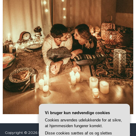
Vi bruger kun nødvendige cookies
Cookies anvendes udelukkende for at sikre,
at hjemmesiden fungerer korrekt.
Copyright © 2026
Koke
All rights reserved. Tema: ThemeGrill af
Flash
.
Disse cookies sættes af os og slettes