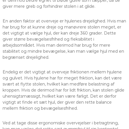
er derimod bedre egnet til bløde gulve som tæpper, da de
giver mere greb og forhindrer stolen i at glide.
En anden faktor at overveje er hjulenes drejelighed. Hvis man
har brug for at kunne dreje og manøvrere stolen meget, er
det vigtigt at vælge hjul, der kan dreje 360 grader. Dette
giver større bevægelsesfrihed og fleksibilitet i
arbejdsområdet. Hvis man derimod har brug for mere
stabilitet og mindre bevægelse, kan man vælge hjul med en
begrænset drejelighed.
Endelig er det vigtigt at overveje friktionen mellem hjulene
og gulvet. Hvis hjulene har for meget friktion, kan det være
svært at flytte stolen, hvilket kan medføre belastning af
kroppen. Hvis de derimod har for lidt friktion, kan stolen glide
uhensigtsmæssigt, hvilket kan være farligt. Det er derfor
vigtigt at finde et sæt hjul, der giver den rette balance
mellem friktion og bevægelsesfrihed.
Ved at tage disse ergonomiske overvejelser i betragtning,
kan man vælge det rette sæt gummihjul til sin kontorstol,