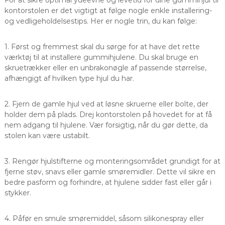
kontorstolen er det vigtigt at følge nogle enkle installering-
og vedligeholdelsestips. Her er nogle trin, du kan følge:
1. Først og fremmest skal du sørge for at have det rette
værktøj til at installere gummihjulene. Du skal bruge en
skruetrækker eller en unbrakonøgle af passende størrelse,
afhængigt af hvilken type hjul du har.
2. Fjern de gamle hjul ved at løsne skruerne eller bolte, der
holder dem på plads. Drej kontorstolen på hovedet for at få
nem adgang til hjulene. Vær forsigtig, når du gør dette, da
stolen kan være ustabilt.
3. Rengør hjulstifterne og monteringsområdet grundigt for at
fjerne støv, snavs eller gamle smøremidler. Dette vil sikre en
bedre pasform og forhindre, at hjulene sidder fast eller går i
stykker.
4. Påfør en smule smøremiddel, såsom silikonespray eller