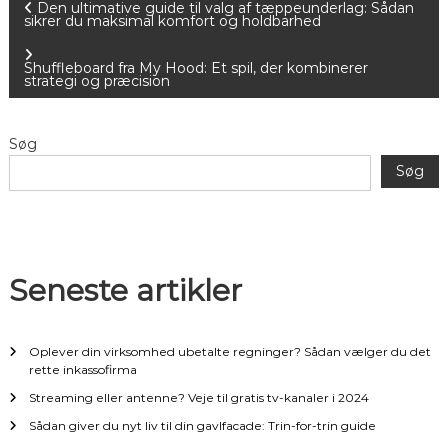
I
Den ultimative guide til valg af tæppeunderlag: Sådan
sikrer du maksimal komfort og holdbarhed
n
Shuffleboard fra My Hood: Et spil, der kombinerer
strategi og præcision
d
l
Søg
Søg
æ
g
s
Seneste artikler
n
Oplever din virksomhed ubetalte regninger? Sådan vælger du det
a
rette inkassofirma
Streaming eller antenne? Veje til gratis tv-kanaler i 2024
v
Sådan giver du nyt liv til din gavlfacade: Trin-for-trin guide