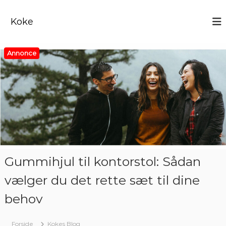
V
i
Koke
d
e
r
Annonce
e
t
i
l
i
n
d
h
o
l
Gummihjul til kontorstol: Sådan
d
vælger du det rette sæt til dine
behov
Forside
Kokes Blog