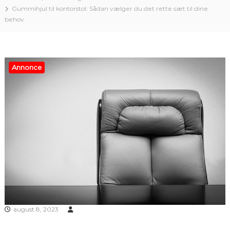
Gummihjul til kontorstol: Sådan vælger du det rette sæt til dine
behov
Annonce
august 8, 2023