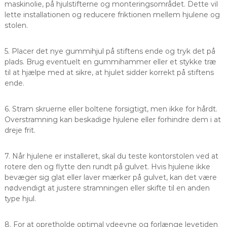
maskinolie, på hjulstifterne og monteringsområdet. Dette vil
lette installationen og reducere friktionen mellem hjulene og
stolen.
5. Placer det nye gummihjul på stiftens ende og tryk det på
plads. Brug eventuelt en gummihammer eller et stykke træ
til at hjælpe med at sikre, at hjulet sidder korrekt på stiftens
ende.
6. Stram skruerne eller boltene forsigtigt, men ikke for hårdt.
Overstramning kan beskadige hjulene eller forhindre dem i at
dreje frit.
7. Når hjulene er installeret, skal du teste kontorstolen ved at
rotere den og flytte den rundt på gulvet. Hvis hjulene ikke
bevæger sig glat eller laver mærker på gulvet, kan det være
nødvendigt at justere stramningen eller skifte til en anden
type hjul.
8. For at opretholde optimal ydeevne og forlænge levetiden