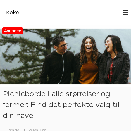
V
i
Koke
d
e
r
Annonce
e
t
i
l
i
n
d
h
o
l
Picnicborde i alle størrelser og
d
former: Find det perfekte valg til
din have
Forside
Kokes Blog