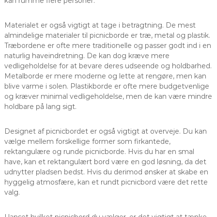
kan rumme flere personer.
Materialet er også vigtigt at tage i betragtning. De mest
almindelige materialer til picnicborde er træ, metal og plastik.
Træbordene er ofte mere traditionelle og passer godt ind i en
naturlig haveindretning. De kan dog kræve mere
vedligeholdelse for at bevare deres udseende og holdbarhed.
Metalborde er mere moderne og lette at rengøre, men kan
blive varme i solen. Plastikborde er ofte mere budgetvenlige
og kræver minimal vedligeholdelse, men de kan være mindre
holdbare på lang sigt.
Designet af picnicbordet er også vigtigt at overveje. Du kan
vælge mellem forskellige former som firkantede,
rektangulære og runde picnicborde. Hvis du har en smal
have, kan et rektangulært bord være en god løsning, da det
udnytter pladsen bedst. Hvis du derimod ønsker at skabe en
hyggelig atmosfære, kan et rundt picnicbord være det rette
valg.