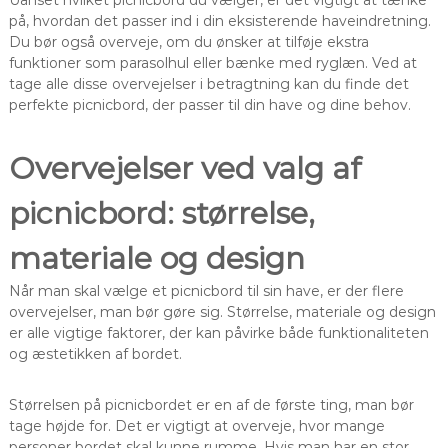
Uanset hvilket picnicbord du vælger, er det vigtigt at tænke
på, hvordan det passer ind i din eksisterende haveindretning.
Du bør også overveje, om du ønsker at tilføje ekstra
funktioner som parasolhul eller bænke med ryglæn. Ved at
tage alle disse overvejelser i betragtning kan du finde det
perfekte picnicbord, der passer til din have og dine behov.
Overvejelser ved valg af
picnicbord: størrelse,
materiale og design
Når man skal vælge et picnicbord til sin have, er der flere
overvejelser, man bør gøre sig. Størrelse, materiale og design
er alle vigtige faktorer, der kan påvirke både funktionaliteten
og æstetikken af bordet.
Størrelsen på picnicbordet er en af de første ting, man bør
tage højde for. Det er vigtigt at overveje, hvor mange
personer bordet skal kunne rumme. Hvis man har en stor