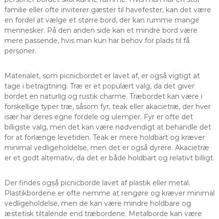
familie eller ofte inviterer gæster til havefester, kan det være
en fordel at vælge et større bord, der kan rumme mange
mennesker. På den anden side kan et mindre bord være
mere passende, hvis man kun har behov for plads til få
personer.
Materialet, som picnicbordet er lavet af, er også vigtigt at
tage i betragtning. Træ er et populært valg, da det giver
bordet en naturlig og rustik charme. Træbordet kan være i
forskellige typer træ, såsom fyr, teak eller akacietræ, der hver
især har deres egne fordele og ulemper. Fyr er ofte det
billigste valg, men det kan være nødvendigt at behandle det
for at forlænge levetiden. Teak er mere holdbart og kræver
minimal vedligeholdelse, men det er også dyrere. Akacietræ
er et godt alternativ, da det er både holdbart og relativt billigt.
Der findes også picnicborde lavet af plastik eller metal.
Plastikbordene er ofte nemme at rengøre og kræver minimal
vedligeholdelse, men de kan være mindre holdbare og
æstetisk tiltalende end træbordene. Metalborde kan være