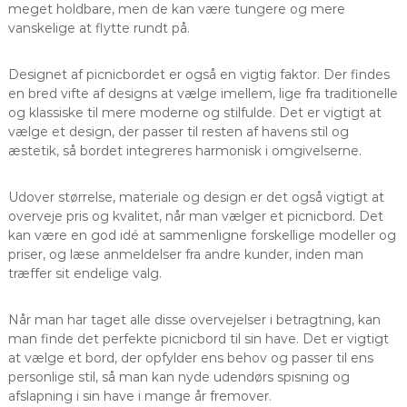
meget holdbare, men de kan være tungere og mere
vanskelige at flytte rundt på.
Designet af picnicbordet er også en vigtig faktor. Der findes
en bred vifte af designs at vælge imellem, lige fra traditionelle
og klassiske til mere moderne og stilfulde. Det er vigtigt at
vælge et design, der passer til resten af havens stil og
æstetik, så bordet integreres harmonisk i omgivelserne.
Udover størrelse, materiale og design er det også vigtigt at
overveje pris og kvalitet, når man vælger et picnicbord. Det
kan være en god idé at sammenligne forskellige modeller og
priser, og læse anmeldelser fra andre kunder, inden man
træffer sit endelige valg.
Når man har taget alle disse overvejelser i betragtning, kan
man finde det perfekte picnicbord til sin have. Det er vigtigt
at vælge et bord, der opfylder ens behov og passer til ens
personlige stil, så man kan nyde udendørs spisning og
afslapning i sin have i mange år fremover.