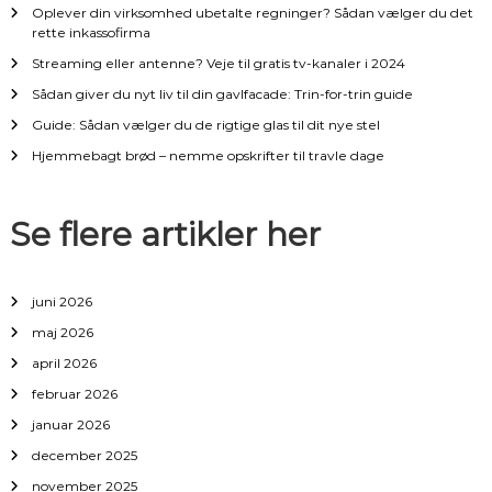
Oplever din virksomhed ubetalte regninger? Sådan vælger du det
a
rette inkassofirma
Streaming eller antenne? Veje til gratis tv-kanaler i 2024
v
Sådan giver du nyt liv til din gavlfacade: Trin-for-trin guide
i
Guide: Sådan vælger du de rigtige glas til dit nye stel
Hjemmebagt brød – nemme opskrifter til travle dage
g
a
Se flere artikler her
t
juni 2026
i
maj 2026
april 2026
o
februar 2026
n
januar 2026
december 2025
november 2025