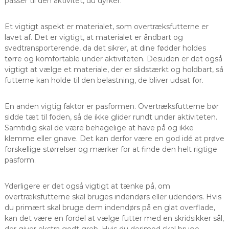
passer til den aktivitet, du dyrker.
Et vigtigt aspekt er materialet, som overtræksfutterne er
lavet af. Det er vigtigt, at materialet er åndbart og
svedtransporterende, da det sikrer, at dine fødder holdes
tørre og komfortable under aktiviteten. Desuden er det også
vigtigt at vælge et materiale, der er slidstærkt og holdbart, så
futterne kan holde til den belastning, de bliver udsat for.
En anden vigtig faktor er pasformen. Overtræksfutterne bør
sidde tæt til foden, så de ikke glider rundt under aktiviteten.
Samtidig skal de være behagelige at have på og ikke
klemme eller gnave. Det kan derfor være en god idé at prøve
forskellige størrelser og mærker for at finde den helt rigtige
pasform.
Yderligere er det også vigtigt at tænke på, om
overtræksfutterne skal bruges indendørs eller udendørs. Hvis
du primært skal bruge dem indendørs på en glat overflade,
kan det være en fordel at vælge futter med en skridsikker sål,