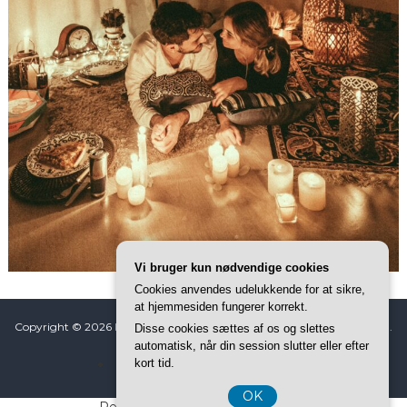
Vi bruger kun nødvendige cookies
Cookies anvendes udelukkende for at sikre,
at hjemmesiden fungerer korrekt.
Copyright © 2026
Koke
All rights reserved. Tema: ThemeGrill af
Flash
.
Disse cookies sættes af os og slettes
automatisk, når din session slutter eller efter
Powered by
WordPress
kort tid.
Forside
Info
Privatlivspolitik
OK