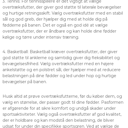
3. Tennis: For tennisspillere er det vigtigt at vælge
overtræksfutter, der giver god støtte til laterale bevægelser
og hurtige retningsskift. Vælg overtræksfutter med en stabil
sål og god greb, der hjælper dig med at holde dig på
fødderne på banen. Det er også en god idé at vælge
overtræksfutter, der er åndbare og kan holde dine fødder
kølige og tørre under intensiv træning.
4. Basketball: Basketball kræver overtræksfutter, der giver
god støtte til anklerne og samtidig giver dig fleksibilitet og
bevægelsesfrihed. Vælg overtræksfutter med en højere
ankelstøtte og en polstret sål, der hjælper med at reducere
belastningen på dine fødder og led under hop og hurtige
bevægelser på banen.
Husk altid at prøve overtræksfutterne, før du køber dem, og
vælg en størrelse, der passer godt til dine fødder. Pasformen
er afgørende for at sikre komfort og undgå skader under
sportsaktiviteter. Vælg også overtræksfutter af god kvalitet,
der er holdbare og kan modstå den belastning, de bliver
udsat for under din specifikke sportsgren. Ved at vælge de