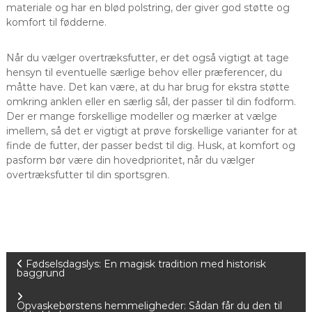
materiale og har en blød polstring, der giver god støtte og
komfort til fødderne.
Når du vælger overtræksfutter, er det også vigtigt at tage
hensyn til eventuelle særlige behov eller præferencer, du
måtte have. Det kan være, at du har brug for ekstra støtte
omkring anklen eller en særlig sål, der passer til din fodform.
Der er mange forskellige modeller og mærker at vælge
imellem, så det er vigtigt at prøve forskellige varianter for at
finde de futter, der passer bedst til dig. Husk, at komfort og
pasform bør være din hovedprioritet, når du vælger
overtræksfutter til din sportsgren.
I
Fødselsdagslys: En magisk tradition med historisk
baggrund
n
Opvaskebørstens hemmeligheder: Sådan får du den til