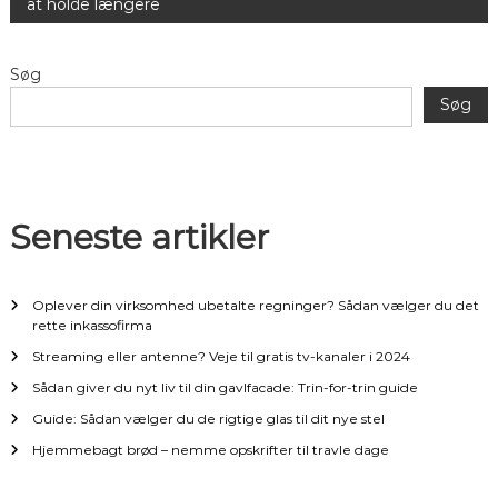
at holde længere
d
l
Søg
Søg
æ
g
s
Seneste artikler
n
Oplever din virksomhed ubetalte regninger? Sådan vælger du det
a
rette inkassofirma
Streaming eller antenne? Veje til gratis tv-kanaler i 2024
v
Sådan giver du nyt liv til din gavlfacade: Trin-for-trin guide
i
Guide: Sådan vælger du de rigtige glas til dit nye stel
Hjemmebagt brød – nemme opskrifter til travle dage
g