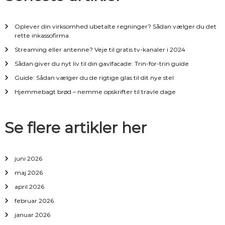
n
Oplever din virksomhed ubetalte regninger? Sådan vælger du det
a
rette inkassofirma
Streaming eller antenne? Veje til gratis tv-kanaler i 2024
v
Sådan giver du nyt liv til din gavlfacade: Trin-for-trin guide
i
Guide: Sådan vælger du de rigtige glas til dit nye stel
Hjemmebagt brød – nemme opskrifter til travle dage
g
a
Se flere artikler her
t
juni 2026
i
maj 2026
april 2026
o
februar 2026
n
januar 2026