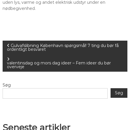
uden lys, varme og andet elektrisk udstyr under en
nødbegivenhed.
I
Gulvafslibning København spørgsmål! 7 ting du bør få
ordentligt besvaret
n
valentinsdag og mors dag ideer – Fem ideer du bør
overveje
d
l
Søg
Søg
æ
g
s
Seneste artikler